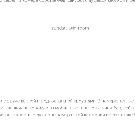
х вещей. В номере собственный санузел с душевой кабиной и ф
 с 1 двуспальной и 1 односпальной кроватями. В номере: теплые
м, звонков по городу и на мобильные телефоны, мини-бар, сейф
ринадлежности. Некоторые номера этой категории имеют также 