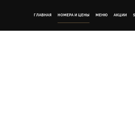
Skip
to
ГЛАВНАЯ
НОМЕРА И ЦЕНЫ
МЕНЮ
АКЦИИ
content