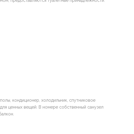
еном, предоставляются туалетные принадлежности.
 полы, кондиционер, холодильник, спутниковое
 для ценных вещей. В номере собственный санузел
балкон.