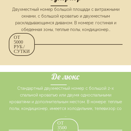
Двухместный номер большой площади с витражными
окнами, с большой кроватью и двухместным
раскладывающимся диваном. В номере: гостиная и
обеденная зоны, теплые полы, кондиционер…
ОТ
5000
РУБ./
СУТКИ
Де люкс
Стандартный двухместный номер с большой 2-х
спальной кроватью или двумя односпальными
кроватями и дополнительным местом. В номере: теплые
полы, кондиционер, имеется холодильник, телевизор со
…
ОТ
3500