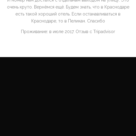
И номер нам достался с отдельным выходом на улицу. Это
очень круто. Вернёмся ещё. Будем знать, что в Краснодаре
есть такой хороший отель. Если останавливаться в
Краснодаре, то в Пеликан. Спасибо
Проживание: в июле 2017. Отзыв с Tripadvisor